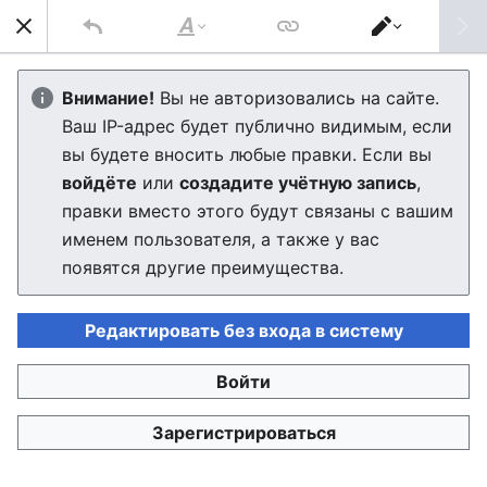
J2MEdia
Най
Стиль
Переключить
текста
редактор
Nokia LPS-4
Внимание!
Вы не авторизовались на сайте.
Ваш IP-адрес будет публично видимым, если
Редактор скоро загрузится. Если через несколько
вы будете вносить любые правки. Если вы
секунд вы будете по-прежнему видеть это
войдёте
или
создадите учётную запись
,
сообщение, пожалуйста,
обновите страницу
.
правки вместо этого будут связаны с вашим
именем пользователя, а также у вас
появятся другие преимущества.
Редактировать без входа в систему
J2MEdia
Войти
Политика конфиденциальности
Настольная версия
Зарегистрироваться