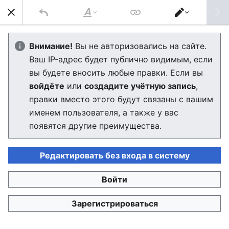
J2MEdia
Най
Стиль
Переключить
текста
редактор
Prince of Persia
Внимание!
Вы не авторизовались на сайте.
Ваш IP-адрес будет публично видимым, если
Редактор скоро загрузится. Если через несколько
вы будете вносить любые правки. Если вы
секунд вы будете по-прежнему видеть это
войдёте
или
создадите учётную запись
,
сообщение, пожалуйста,
обновите страницу
.
правки вместо этого будут связаны с вашим
именем пользователя, а также у вас
появятся другие преимущества.
Редактировать без входа в систему
J2MEdia
Войти
Политика конфиденциальности
Настольная версия
Зарегистрироваться