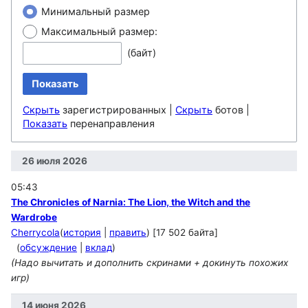
Минимальный размер
Максимальный размер:
(байт)
Показать
Скрыть
зарегистрированных |
Скрыть
ботов |
Показать
перенаправления
26 июля 2026
05:43
The Chronicles of Narnia: The Lion, the Witch and the
Wardrobe
Cherrycola
(
история
|
править
)
[17 502 байта]
(
обсуждение
|
вклад
)
(Надо вычитать и дополнить скринами + докинуть похожих
игр)
14 июня 2026