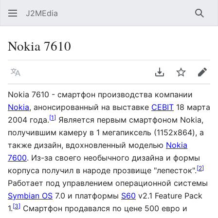
J2MEdia
Най
Nokia 7610
Язык
Скачать PDF
Следить
Пра
Nokia 7610 - смартфон производства компании
Nokia
, анонсированный на выставке
CEBIT
18 марта
[
1
]
2004 года.
Является первым смартфоном Nokia,
получившим камеру в 1 мегапиксель (1152x864), а
также дизайн, вдохновленный моделью
Nokia
7600
. Из-за своего необычного дизайна и формы
[
2
]
корпуса получил в народе прозвище "лепесток".
Работает под управлением операционной системы
Symbian OS
7.0 и платформы
S60
v2.1 Feature Pack
[
3
]
1.
Смартфон продавался по цене 500 евро и