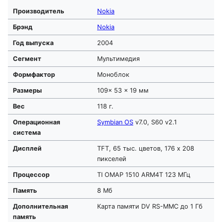
Производитель
Nokia
Брэнд
Nokia
Год выпуска
2004
Сегмент
Мультимедия
Формфактор
Моноблок
Размеры
109× 53 × 19 мм
Вес
118 г.
Операционная
Symbian OS
v7.0, S60 v2.1
система
Дисплей
TFT, 65 тыс. цветов, 176 x 208
пикселей
Процессор
TI OMAP 1510 ARM4T 123 МГц
Память
8 Мб
Дополнительная
Карта памяти DV RS-MMC до 1 Гб
память