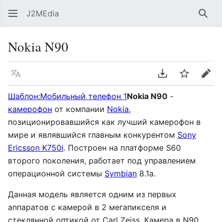
J2MEdia
Най
Nokia N90
Язык
Скачать PDF
Следить
Пра
Шаблон:Мобильный телефон 1
Nokia N90
-
камерофон
от компании
Nokia
,
позиционировавшийся как лучший камерофон в
мире и являвшийся главным конкурентом
Sony
Ericsson K750i
. Построен на платформе S60
второго поколения, работает под управлением
операционной системы
Symbian
8.1a.
Данная модель является одним из первых
аппаратов с камерой в 2 мегапикселя и
стеклянной оптикой от Carl Zeiss. Камера в N90