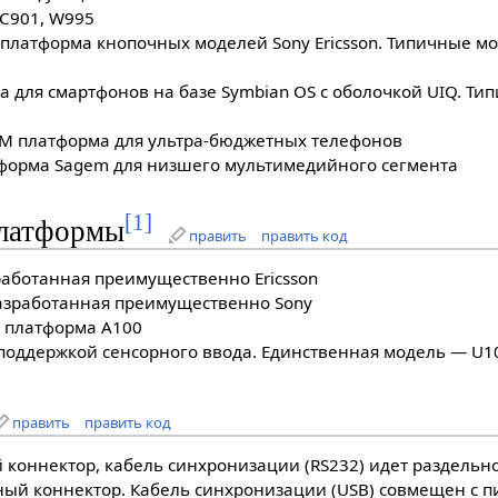
C901, W995
платформа кнопочных моделей Sony Ericsson. Типичные мо
 для смартфонов на базе Symbian OS с оболочкой UIQ. Т
DM платформа для ультра-бюджетных телефонов
форма Sagem для низшего мультимедийного сегмента
[
1
]
латформы
править
править код
аботанная преимущественно Ericsson
зработанная преимущественно Sony
 платформа A100
оддержкой сенсорного ввода. Единственная модель — U10
править
править код
коннектор, кабель синхронизации (RS232) идет раздельно
й коннектор. Кабель синхронизации (USB) совмещен с пи