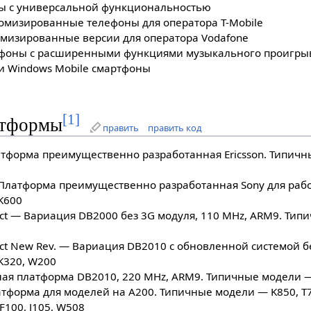
ны с универсальной функциональностью
томизированные телефоны для оператора T-Mobile
омизированные версии для оператора Vodafone
фоны с расширенными функциями музыкального проигры
 и Windows Mobile смартфоны
[
1
]
атформы
править
править код
тформа преимущественно разработанная Ericsson. Типичн
 Платформа преимущественно разработанная Sony для рабо
K600
ct — Вариация DB2000 без 3G модуля, 110 MHz, ARM9. Тип
ct New Rev. — Вариация DB2010 с обновленной системой бе
K320, W200
я платформа DB2010, 220 MHz, ARM9. Типичные модели —
тформа для моделей на A200. Типичные модели — K850, T
100, J105, W508