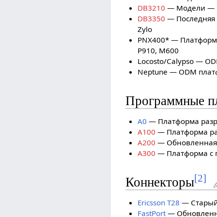
DB3210
— Модели — 
DB3350
— Последняя 
Zylo
PNX400* — Платформа
P910, M600
Locosto/Calypso — O
Neptune — ODM плат
Программные п
A0
— Платформа разр
A100
— Платформа ра
A200
— Обновленная
A300
— Платформа с п
[
2
]
Коннекторы
Ericsson T28
— Старый 
FastPort
— Обновленны