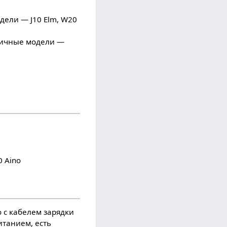
дели — J10 Elm, W20
ипичные модели —
 Aino
 с кабелем зарядки
танием, есть