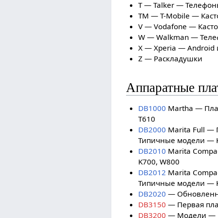
T — Talker — Телефо
TM — T-Mobile — Кас
V — Vodafone — Каст
W — Walkman — Теле
X — Xperia — Android
Z — Раскладушки
Аппаратные пл
DB1000
Martha — Пла
T610
DB2000
Marita Full —
Типичные модели — 
DB2010
Marita Compa
K700, W800
DB2012
Marita Compa
Типичные модели — 
DB2020
— Обновленна
DB3150
— Первая пла
DB3200
— Модели — F