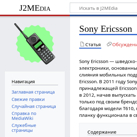
J2MEdia
Sony Ericsson
Статья
Обсужден
Sony Ericsson — шведск
электроники, основанны
слияния мобильных под
Ericsson. В 2011 году S
Навигация
принадлежащей Ericsso
Заглавная страница
в 2012, начав выпускат
Свежие правки
только под своим бренд
Случайная страница
благодаря модели T610,
Справка по
планку функционала в с
MediaWiki
Служебные
страницы
Содержание