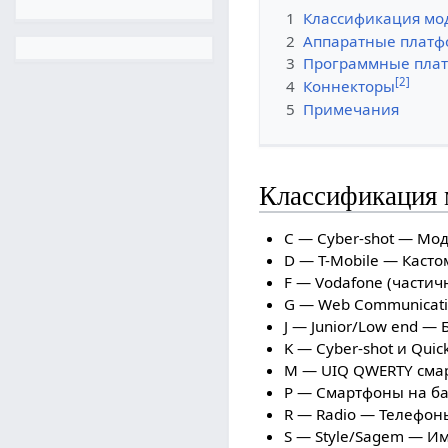
1
Классификация мо
2
Аппаратные плат
3
Программные пла
[
2
]
4
Коннекторы
5
Примечания
Классификация 
C — Cyber-shot — Мо
D — T-Mobile — Каст
F — Vodafone (части
G — Web Communicati
J — Junior/Low end 
K — Cyber-shot и Quic
M — UIQ QWERTY сма
P — Смартфоны на ба
R — Radio — Телефон
S — Style/Sagem — 