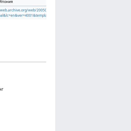
 Япония
//web.archive.org/web/20050206095746/http://www.sonyericsson.com/spg.jsp
bal&lc=en&ver=4001&template=pg1h&zone=ph
нг